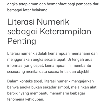
angka tetap aman dan bermanfaat bagi pembaca dari
berbagai latar belakang.
Literasi Numerik
sebagai Keterampilan
Penting
Literasi numerik adalah kemampuan memahami dan
menggunakan angka secara tepat. Di tengah arus
informasi yang cepat, kemampuan ini membantu
seseorang menilai data secara kritis dan objektif.
Dalam konteks togel, literasi numerik mengajarkan
bahwa angka bukan sekadar simbol, melainkan alat
berpikir yang membantu memahami berbagai
fenomena kehidupan.