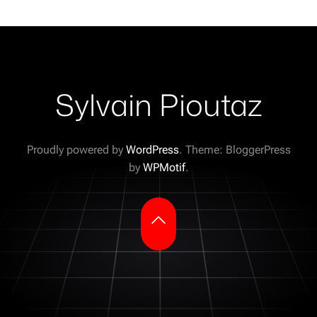
Sylvain Pioutaz
Proudly powered by
WordPress
. Theme: BloggerPress
by
WPMotif
.