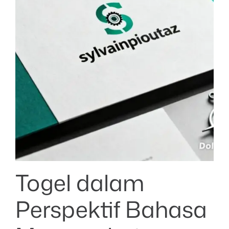
Togel dalam
Perspektif Bahasa