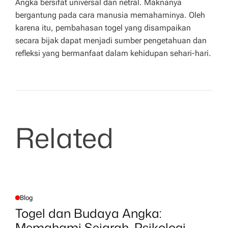
Angka bersifat universal dan netral. Maknanya
bergantung pada cara manusia memahaminya. Oleh
karena itu, pembahasan togel yang disampaikan
secara bijak dapat menjadi sumber pengetahuan dan
refleksi yang bermanfaat dalam kehidupan sehari-hari.
Related
Blog
P
O
Togel dan Budaya Angka:
S
T
Memahami Sejarah, Psikologi,
E