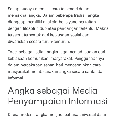
Setiap budaya memiliki cara tersendiri dalam
memaknai angka. Dalam beberapa tradisi, angka
dianggap memiliki nilai simbolis yang berkaitan
dengan filosofi hidup atau pandangan tertentu. Makna
tersebut terbentuk dari kebiasaan sosial dan
diwariskan secara turun-temurun.
Togel sebagai istilah angka juga menjadi bagian dari
kebiasaan komunikasi masyarakat. Penggunaannya
dalam percakapan sehari-hari mencerminkan cara
masyarakat membicarakan angka secara santai dan
informal.
Angka sebagai Media
Penyampaian Informasi
Di era modern, angka menjadi bahasa universal dalam