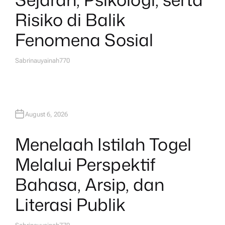
Risiko di Balik
Fenomena Sosial
Sabrinauyainah770
A
U
T
H
O
R
August 6, 2026
Menelaah Istilah Togel
Melalui Perspektif
Bahasa, Arsip, dan
Literasi Publik