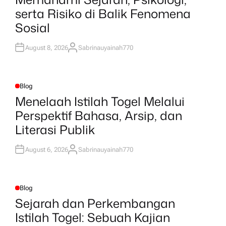
D
serta Risiko di Balik Fenomena
I
N
Sosial
August 8, 2026
Sabrinauyainah770
A
U
T
H
O
R
Blog
P
O
Menelaah Istilah Togel Melalui
S
T
Perspektif Bahasa, Arsip, dan
E
D
Literasi Publik
I
N
August 6, 2026
Sabrinauyainah770
A
U
T
H
O
R
Blog
P
O
Sejarah dan Perkembangan
S
T
Istilah Togel: Sebuah Kajian
E
D